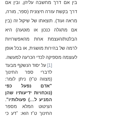
בין אם דרך מחשבה עליהן, ובין אם 
דרך בקשת עזרה חיצונית (ספר, מורה, 
מראה ועוד). תוצאתו של שיקול זה (בין 
אם מתגלה כנכון או מוטעה) היא 
הבלטת/העצמת אחת מהאפשרויות 
לרמה של בהירות מושגית, או בכל אופן 
לעוצמה מספיקה לכדי הכרעה למעשה.
[1]
 על יסוד הנשקף מבעד 
לדברי ספר החינוך 
(מצווה ט"ז) ניתן לומר: 
"אדם נפעל כפי  
(נוכחויות ידיעותיו שהן 
המניע ל…) פעולותיו"
. 
הציטוט המלא מספר 
החינוך ט"ז הוא: "דע כי 
האדם נפעל כפי 
פעולותיו, ולבו וכל 