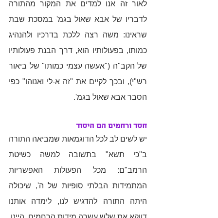
לאור זה אנו למדים את המקור מהתורה 
לדבריו של אבא שאול בגמ' במסכת שבת 
שראינו: משה רצה ללכת בדרכיו ולהנהיג 
כמותו, בפעולותיו הוא, דרך הבנת פעולותיו 
של הקב"ה ("אעשה עצמי כמותו" של ביאור 
רש"י), ובכך לקיים את "זה א-לי ואנוהו" כפי 
הסבר אבא שאול בגמ'.
חסד ורחמים הם היסוד
יש לשים לב לכל הדוגמאות שמביאה התורה 
ב"כי תשא" בתשובה למשה כשיטת 
הרמב"ם: מכל הפעולות האפשריות 
המתמידות הבלתי סופיות של ה', שיכולה 
היתה התורה להדגיש לנו, לימדה אותנו 
דווקא את שלש עשרה מידות הרחמים. היינו, 