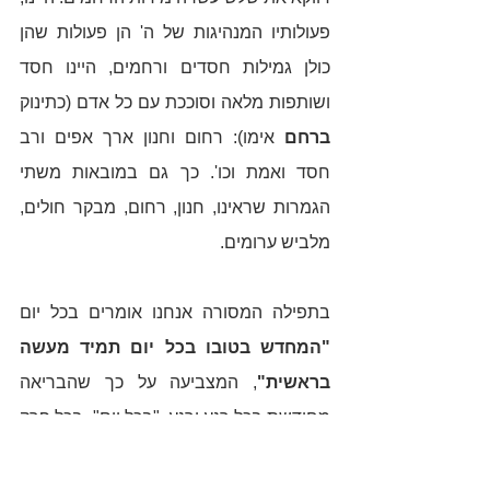
פעולותיו המנהיגות של ה' הן פעולות שהן 
כולן גמילות חסדים ורחמים, היינו חסד 
ושותפות מלאה וסוככת עם כל אדם (כתינוק 
ברחם
 אימו): רחום וחנון ארך אפים ורב 
חסד ואמת וכו'. כך גם במובאות משתי 
הגמרות שראינו, חנון, רחום, מבקר חולים, 
מלביש ערומים. 
בתפילה המסורה אנחנו אומרים בכל יום 
"המחדש בטובו בכל יום תמיד מעשה 
בראשית"
, המצביעה על כך שהבריאה 
מחודשת בכל רגע ורגע, "בכל יום" -בכל פרק 
זמן, "תמיד"- ללא הפסקה. 