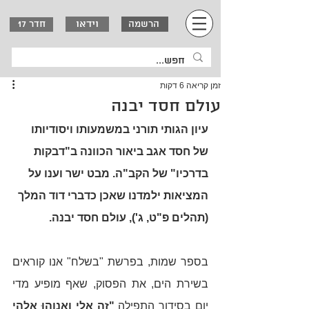
וידאו
הרשמה
חדר 17
זמן קריאה 6 דקות
עולם חסד יבנה
עיון הגותי תורני במשמעותו ויסודיותו 
של חסד אגב ביאור הכוונה ב"דבקות 
בדרכיו" של הקב"ה. מבט ישר וענו על 
המציאות ילמדנו שאכן כדברי דוד המלך 
(תהלים פ"ט, ג'), עולם חסד יבנה.  
בספר שמות, בפרשת "בשלח" אנו קוראים 
בשירת הים, את הפסוק, שאף מופיע מדי 
יום בסידור התפילה 
"זה אלי וְאַנְוֵהוּ אלהי 