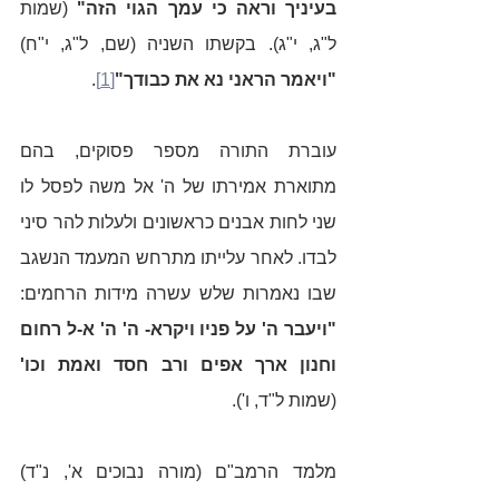
בעיניך וראה כי עמך הגוי הזה"
 (שמות 
ל"ג, י"ג). בקשתו השניה (שם, ל"ג, י"ח) 
"ויאמר הראני נא את כבודך"
[1]
. 
עוברת התורה מספר פסוקים, בהם 
מתוארת אמירתו של ה' אל משה לפסל לו 
שני לחות אבנים כראשונים ולעלות להר סיני 
לבדו. לאחר עלייתו מתרחש המעמד הנשגב 
שבו נאמרות שלש עשרה מידות הרחמים: 
"ויעבר ה' על פניו ויקרא- ה' ה' א-ל רחום 
וחנון ארך אפים ורב חסד ואמת וכו'
(שמות ל"ד, ו').
מלמד הרמב"ם (מורה נבוכים א', נ"ד) 