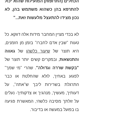
הכחלים (התרופות) המועילות שהוא יכול 
להתרפא בהן כשהוא משתמש בהן, לא 
נכון מצידו להתעצל מלעשות זאת..."
לא בכדי מציין המחבר מידות אלה דווקא. כל 
טעות "שבין אדם לחברו" בזמן מן הזמנים, 
היא תוצר של 
שיעור כלשהו
 של 
גאווה 
והתנשאות
, ובמקרים קשים יותר תוצר של 
"בקשת שררה וגדולה"
. שהרי "מי שמך" 
לפגוע באחיך, לולא שהחלטת או כבר 
התרגלת בשרירות ליבך ש"אתה", על 
דעותיך, מעשיך, מנהגיך או צדקותיך- נעלים 
על זולתך מסיבה כלשהי, המאשרת פגיעה 
בו בפועל במעשה או בדיבור. 