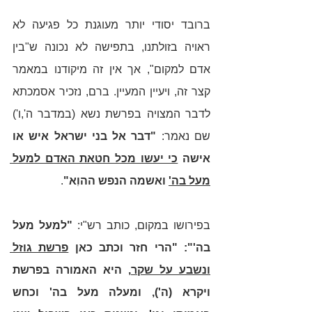
ברובד יסודי יותר מעוגנת כל פגיעה לא 
ראויה בזולתנו, בתפישה לא נכונה ש"בין 
אדם למקום", אך אין זה מיקודנו במאמר 
קצר זה, ויעיין המעיין. ברם, נזכיר אסמכתא 
לדבר המצויה בפרשת נשא (במדבר ה',ו') 
שם נאמר: 
"דבר אל בני ישראל איש או 
אישה 
כי יעשו מכל חטאת האדם למעל 
מעל בה'
 ואשמה הנפש ההוִא"
. 
בפירושו במקום, כותב רש"י: 
"למעל מעל 
בה'": "הרי חזר וכתב כאן 
פרשת גוזל 
ונשבע על שקר
, היא האמורה בפרשת 
ויקרא (ה'), ומעלה מעל בה' וכחש 