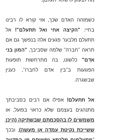
כשמזהה האדם שכך, אזי קורא לו רבינו 
בחיי: 
"הקיצה אחי ואל תתעלם"!
 אל 
תתעלם מלבער פגעים אלה בנפשך גם אם 
תראה "חברה" שלמה שסביבך, 
"המון בני 
אדם"
 כלשונו, בה מתרחשות תופעות 
הפוגעות ב"בין אדם לחברו", כענין 
שבשגרה. 
אל תתעלם!
 אפילו אם רבים בסביבתך 
מתנהגים בעצמם שלא כראוי בפועל, או 
משמשים לו בהסכמתם שבשתיקה (היכן 
ששייכת נקיטת עמדה או מעשה)
, ובכך 
"
מתעלמים מלרפא נפשותם מן המדווה 