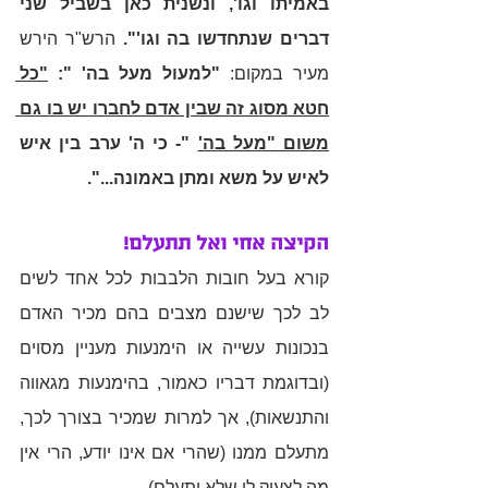
באמיתו וגו', ונשנית כאן בשביל שני 
דברים שנתחדשו בה וגו'".
 הרש"ר הירש 
מעיר במקום: 
"למעול מעל בה' ": 
"כל 
חטא מסוג זה שבין אדם לחברו יש בו גם 
משום "מעל בה'
 "- כי ה' ערב בין איש 
לאיש על משא ומתן באמונה...". 
הקיצה אחי ואל תתעלם!
קורא בעל חובות הלבבות לכל אחד לשים 
לב לכך שישנם מצבים בהם מכיר האדם 
בנכונות עשייה או הימנעות מעניין מסוים 
(ובדוגמת דבריו כאמור, בהימנעות מגאווה 
והתנשאות), אך למרות שמכיר בצורך לכך, 
מתעלם ממנו (שהרי אם אינו יודע, הרי אין 
מה לצעוק לו שלא יתעלם). 