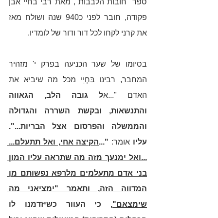
ספר "חובות הלבבות", מאת רבי בחיי אבן 
פקודה, חובר לפני כ940 שנה ושולח מאז 
את קרני לקחו לכל דור ודור של לומדיו. 
בסיומו של שער הכניעה בפרק י' מזהיר 
המחבר, רבינו בַּחְיֵי מכל מה שיביא את 
האדם "...א
ל גובה הלב, הגאווה 
והתנשאות, ובקשת השררה והגדולה 
והממשלה והפרסום אצל הבריות...". 
עליו 
אומר:
 "...
הקיצה אחי, ואל תתעלם... 
...ואל ימנעך מזה מה שתראה עליו המון 
בני אדם מתעלמים מלרפא נפשותם מן 
המדווה הזה, ותאמר "ימציאני מה 
שימצאם"
, כי העוור כשיזדמנו לו 