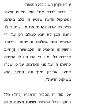
עזרא עקרון חשוב לכל המצוות: 
"...
ודבור "כבד את" הוא מצוות עשה, 
ומשיקול הדעת שנטע ה' בלב באדם, 
חייב כל אדם להטיב עם מי שייטיב לו
, 
והנה הבן לא יצא לעולם רק על ידי 
אבותיו והם גמלוהו וטיפחוהו ורבוהו, 
והשקוהו והאכילוהו והלבישוהו, (ו)חייב 
לכבדם כל ימיו, כי הם היו לו הסיבה 
להיותו חי על פני האדמה, על כן שכרו 
למען יאריכון ימיך...
וזה החיוב הוא 
בשיקול הדעת
"
. 
על יסוד זה מסביר הראב"ע (להלן) כלל 
התקף לכלל המצוות: 
ששום מצווה אינה 