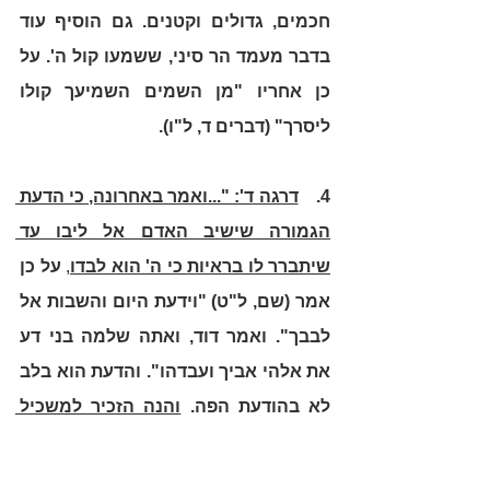
חכמים, גדולים וקטנים. גם הוסיף עוד 
בדבר מעמד הר סיני, ששמעו קול ה'. על 
כן אחריו "מן השמים השמיעך קולו 
ליסרך" (דברים ד, ל"ו). 
4. 
דרגה ד': "...ואמר באחרונה, כי הדעת 
הגמורה שישיב האדם אל ליבו עד 
שיתברר לו בראיות כי ה' הוא לבדו
, 
על כן 
אמר (שם, ל"ט) "וידעת היום והשבות אל 
לבבך". ואמר דוד, ואתה שלמה בני דע 
את אלהי אביך ועבדהו". והדעת הוא בלב 
לא בהודעת הפה. 
והנה הזכיר למשכיל 
"אנכי ה', והוסיף אשר הוצאתיך, שיבין 
המשכיל ושאינו משכיל
. 
ואמר "אלקיך" 