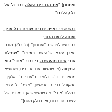
ואתחנן) "
את הדברים האלה
 דבר ה' אל 
כל קהלכם". 
דגש שני: ראיית צדדים שונים בכל ענין, 
וענווה לדעת הרוב
: 
בפירושו לפרשת "ואתחנן" (ה', ט"ז) מודה 
האבן עזרא ש
"הישר בעיניו" "שמילת 
אנכי 
איננו מהעשרה
, כי דבור "אנכי" הוא 
המְצַווה (
מי שמצווה את הדברים, ושהוציא 
ממצרים וכו'- כלומר ב"אנכי ה' אלקיך, 
המקובל כדיבר הראשון, "מציג" ה' עצמו 
במילת "אנכי", מה שמשמש אך כמקדים של 
עשרת הדיברות, ואינו חלק מהם
)"
. 