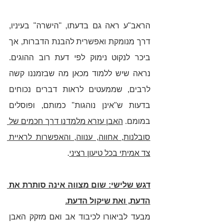
הראב"ע ראה גם בדעתו, "הישרה" בעיניו, 
דרך מנומקת ואפשרית להבנת הדברות, אך 
ביכר לנקוט נימוק לפי דעת רוב ההוגים. 
נראה שיש ללמוד מכאן מה שבזמננו קשה 
לרבים, שממעטים לראות דברים נכוחים 
בדעות ש"אינן נוהגות" כמותם, ופוסלים 
במומם. 
האבן עזרא מלמדנו דרך חכמים של 
סובלנות, אחווה, ענווה, והאפשרות לראיית 
צד אמיתי בכל טיעון רציני
.  
דגש שלישי: שום מצווה אינה סותרת את 
הדעת, ואת שיקול הדעת.
מבעד לביאורו לכיבוד אב ואם מזקק האבן 