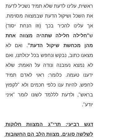
ראשית, עלינו לדעת שלא תמיד נשכיל לדעת 
את השכל ושיקול הדעת שבמצווה מסוימת. 
אך עלינו להכיר בכך (וזו הנחת יסוד) 
ש
"חלילה חלילה שתהיה מצווה אחת 
מהן מכחשת שיקול הדעת"
. ואם לא 
מצאנו כתוב, נבקש ונחפש בכל יכולתנו, ואם 
לא נמצא נעזבנה ונודה על האמת: שלא 
ידענו טעמה. כלומר: ראוי לאדם תמיד 
לחפש, להיות ענו כלפי חכמים ולא "לקפוץ 
בראש", ולדעת לללמד לשונו לומר "איני 
יודע".  
דגש רביעי: תרי"ג המצוות חלוקות 
לשלשה סוגים. מצוות הלב הם החשובות 