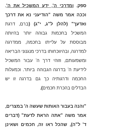
ספק. 
ומדרכי ה', ידע המשכיל את ה'
. 
וככה אמר משה "הודיעני נא את דרכך 
ואדעך" (להלן ל"ג, י"ג) (
ברם, דרגת 
המשכיל בחכמות גבוהה יותר בהיותה 
מבוססת על עלייתו בחכמה, ממדרגה 
למדרגה, ובהיווכחותו בדרכי מנגנוני הבריאה 
ומשמעותם, וזוהי דרך ה' עבור המשכיל 
לידיעת ה' בדרגה הגבוהה ביותר. וכמעלות 
החכמה ודרגותיה כך גם בדרגה זו יש 
הבדלים בהכרת חכמים
).   
"והנה בעבור האותות שעשה ה' במצרים, 
אמר משה "אתה הראת לדעת" (דברים 
ד' ל"ה), שהכל ראו זה, חכמים ושאינן 