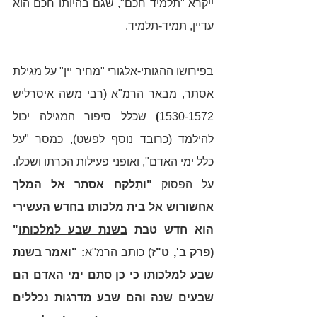
ייקרא "תלמיד חכם", שגם בהיותו חכם הוא 
עדיין, תמיד-תלמיד.
בפירושו ההגותי-אלגורי "מחיר יין" על מגילת 
אסתר, מבאר הרמ"א (רבי משה איסרליש 
1530-1572
)
 שכלל סיפור המגילה יכול 
להילמד (כרובד נוסף לפשט), כמסר "על 
כלל ימי האדם", ואופני פעילות הכרתו ושכלו. 
על הפסוק 
"ותִלקח אסתר אל המלך 
אחשורוש אל בית מלכותו בחדש העשירי 
הוא חדש טבת 
בשנת שבע למלכותו
" 
(פרק ב', ט"ז
) כותב הרמ"א
: "ואמר בשנת 
שבע למלכותו כי כן סתם ימי האדם הם 
שבעים שנה והם שבע מדרגות נכללים 