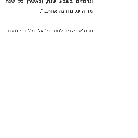
ונרמזים בשבע שנה, (כאשר) כל שנה 
מורה על מדרגה אחת..."
.
הרמ"א מלמד להסתכל על כלל חיי האדם 
(המובעים גם כאן במספר 70 כמסגרת 
התייחסות לכלל חיי האדם) כיחידה שלמה 
ואחדותית. ניתן להסתכל על החיים כעל 
סולם בן דרגות (7 בדוגמא זו) של 10 שנים 
כל אחת, כאשר כל אחת מהן מהווה מדרגה 
משמעותית בעלייתו בחכמה. הזקן, 
"זה 
שקנה חכמה"
, יכול לרכשה מעצם חוויות 
החיים, שממילא יהיו, אך יצא נשכר עוד יותר 
אם ישאף לחכמה כבר מצעירותו, יתבונן על 
החכמה, יתבונן על החיים, יחלק אותם 