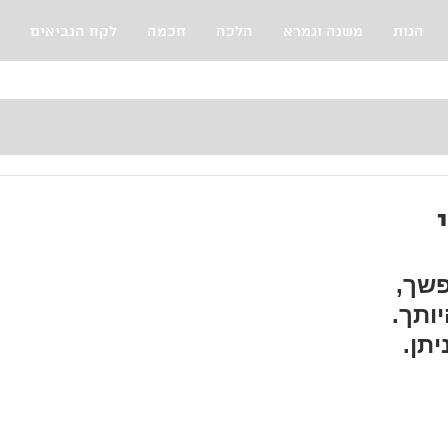
הגות
משנה וגמרא
הלכה
חכמה
לקח הנביאים
פשך,
יותך.
יתן.