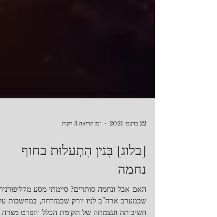
22 בדצמ׳ 2021
זמן קריאה 3 דקות
[בלוג] בִּנין הִתְעלוּת בחוף
נחמה