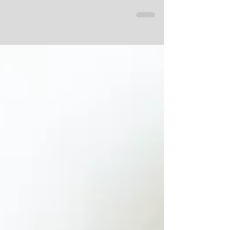
האם אבל ונחמה סותרים? סיימתי מסע מקליפורניה
שבמערב ארה"ב לניו יורק שבמזרחה, במחשבות על
חשיבותה ועצמתה של תקומת הכלל והפרט מצרה א
אסון,...